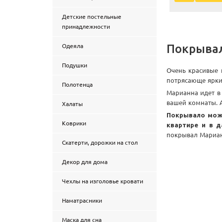
Детские постельные
принадлежности
Покрывал
Одеяла
Подушки
Очень красивые 
потрясающе яркий
Полотенца
Марианна идет в 
вашей комнаты. 
Халаты
Покрывало можн
Коврики
квартире и в 
покрывал Мариан
Скатерти, дорожки на стол
Декор для дома
Чехлы на изголовье кровати
Наматрасники
Маска для сна