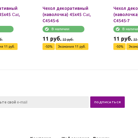
ативный
Чехол декоративный
Чехол дек
45х45 Cat,
(наволочка) 45х45 Cat,
(наволочка)
С4545-6
С4545-7
В наличии
В налич
11
руб.
11
руб.
б.
22
руб.
22
ия
11
руб.
-
50
%
Экономия
11
руб.
-
50
%
Экон