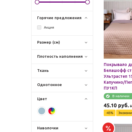
Горячие предложения
Акция
Размер (см)
Плотность наполнения
Покрывало д
Белашофф ст
Ткань
Ультрастеп 1
Капучино/Пеп
Однотонное
ПУ1КП
В наличии
Цвет
45.10
руб.
8
-
45
%
Эконом
Наволочки