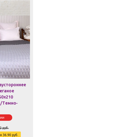
вустороннее
еганое
50х210
й/Темно-
чии
2
руб.
ия
36.90
руб.