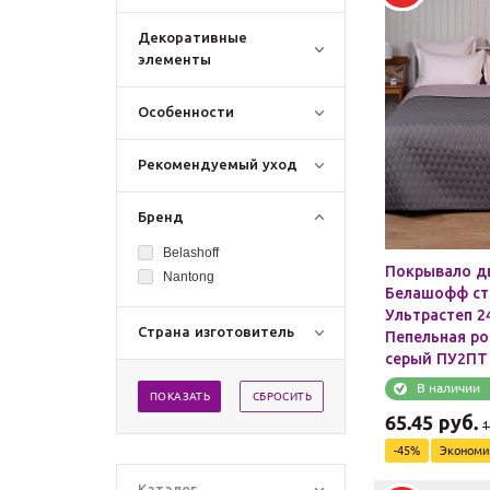
Декоративные
элементы
Особенности
Рекомендуемый уход
Бренд
Belashoff
Покрывало д
Nantong
Белашофф ст
Ультрастеп 2
Страна изготовитель
Пепельная ро
серый ПУ2ПТ
В наличии
ПОКАЗАТЬ
СБРОСИТЬ
65.45
руб.
1
-
45
%
Эконом
Каталог