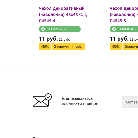
Чехол декоративный
Чехол декор
(наволочка) 45х45 Cat,
(наволочка) 
С4545-4
С4545-5
В наличии
В наличии
11
руб.
11
руб.
22
руб.
22
ру
-
50
%
Экономия
11
руб.
-
50
%
Эконом
Подписывайтесь
на новости и акции