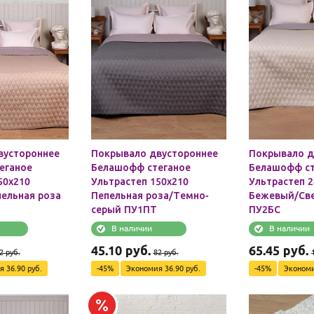
вустороннее
Покрывало двустороннее
Покрывало д
еганое
Белашофф стеганое
Белашофф ст
50х210
Ультрастеп 150х210
Ультрастеп 2
ельная роза
Пепельная роза/Темно-
Бежевый/Све
серый ПУ1ПТ
ПУ2БС
В наличии
В наличии
45.10
руб.
65.45
руб.
2
руб.
82
руб.
ия
36.90
руб.
-
45
%
Экономия
36.90
руб.
-
45
%
Эконом