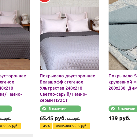
вустороннее
Покрывало двустороннее
Покрывало So
еганое
Белашофф стеганое
кружевной 
40х210
Ультрастеп 240х210
200х230, Ди
за/Темно-
Светло-серый/Темно-
серый ПУ2СТ
В наличии
В наличии
65.45
руб.
139
руб.
19
руб.
119
руб.
ия
53.55
руб.
-
45
%
Экономия
53.55
руб.