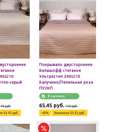
вустороннее
Покрывало двустороннее
еганое
Белашофф стеганое
40х210
Ультрастеп 240х210
тло-серый
Капучино/Пепельная роза
ПУ2КП
В наличии
65.45
руб.
119
руб.
119
руб.
ия
53.55
руб.
-
45
%
Экономия
53.55
руб.