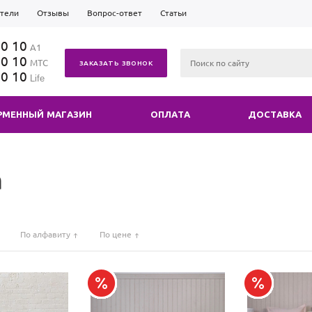
тели
Отзывы
Вопрос-ответ
Статьи
10 10
А1
10 10
МТС
ЗАКАЗАТЬ ЗВОНОК
10 10
Life
РМЕННЫЙ МАГАЗИН
ОПЛАТА
ДОСТАВКА
а
По алфавиту
По цене