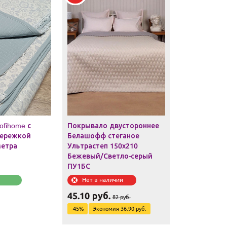
fihome с
Покрывало двустороннее
мережкой
Белашофф стеганое
метра
Ультрастеп 150х210
Бежевый/Светло-серый
ПУ1БС
Нет в наличии
45.10
руб.
82
руб.
-
45
%
Экономия
36.90
руб.