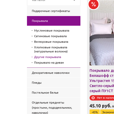
Подарочные сертификаты
Покрывала
Муслиновые покрывала
Сатиновые покрывала
Велюровые покрывала
Хлопковые покрывала
(натуральные волокна)
Другие покрывала
Покрывало на диван
Покрывало д
Декоративные наволочки
Белашофф ст
Ультрастеп 1
Пледы
Светло-серы
серый ПУ1СТ
Постельное белье
Нет в нали
Отдельные предметы
45.10
руб.
8
(простыни, пододеяльники,
-
45
%
Эконом
наволочки)