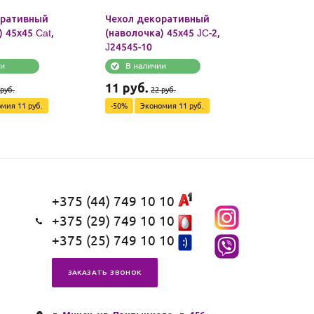
оративный
Чехол декоративный
Чехол де
 45х45 Cat,
(наволочка) 45х45 JC-2,
(наволочк
J24545-10
J24545-11
ии
В наличии
В нали
11
руб.
11
руб.
руб.
22
руб.
омия
11
руб.
-
50
%
Экономия
11
руб.
-
50
%
Эк
+375 (44) 749 10 10
+375 (29) 749 10 10
+375 (25) 749 10 10
ЗАКАЗАТЬ ЗВОНОК