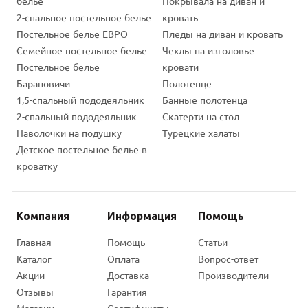
Магазин "Сонная Соня"
пн-вс 10:00-22:00
Интернет-магазин
пн-пт 9:00-18:00
сб-вс 10:00-17:00
Онлайн-заказ через корзину: круглосуточно
ideamarket@mail.ru
Частное торговое унитарное предприятие
«ГарантМаркетСтиль». 220093, Республика Беларусь,
г. Минск, ул. Чигладзе, д. 41. р/с
BY48BPSB30121710610119330000 в ОАО «Сбер
Банк», г. Минск, пр-т Дзержинского, 119, BPSBBY2X,
УНП 192353180. Свидетельство о гос. регистрации
192353180 от 03 октября 2014г. выдано
Мингорисполкомом.
Дата регистрации интернет-магазина в торговом
реестре Республики Беларусь 12.12.2014г. № 166570.
Частное предприятие «ГарантМаркетСтиль»
является импортером всех товаров,