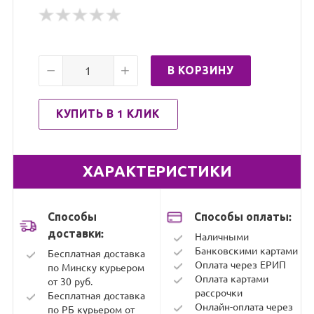
Способы
Способы оплаты:
доставки:
Наличными
Банковскими картами
Бесплатная доставка
Оплата через ЕРИП
по Минску курьером
Оплата картами
от 30 руб.
рассрочки
Бесплатная доставка
Онлайн-оплата через
по РБ курьером от
WEBPAY
200 руб.
Возможна платная
доставка по РБ
курьером при заказе
Подробнее...
свыше 50 руб. — от
10 руб.
Подробнее...
Описание
Характеристики
Отзывы о товаре
Размер (см)
50x70 (2шт)
Ткань
Сатин (100% хлопок)