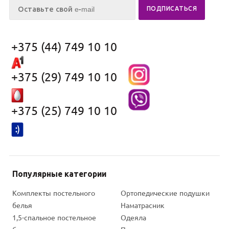
Постельное белье
кровати
Барановичи
Полотенце
1,5-спальный пододеяльник
Банные полотенца
2-спальный пододеяльник
Скатерти на стол
Наволочки на подушку
Турецкие халаты
Детское постельное белье в
кроватку
Компания
Информация
Помощь
Главная
Помощь
Статьи
Каталог
Оплата
Вопрос-ответ
Акции
Доставка
Производители
Отзывы
Гарантия
Магазин
Сертификаты
Контакты
Оптовые продажи
г. Минск, ул. Притыцкого, д. 156,
ТЦ GreenCity, 2 эт.