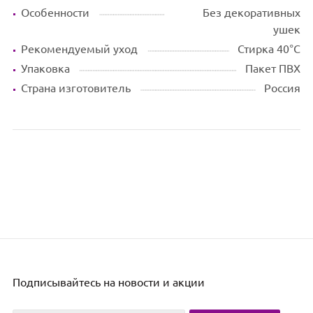
+375 (44) 749 10 10
+375 (29) 749 10 10
+375 (25) 749 10 10
Популярные категории
Комплекты постельного
Ортопедические подушки
белья
Наматрасник
1,5-спальное постельное
Одеяла
белье
Покрывала на диван и
2-спальное постельное белье
кровать
Постельное белье ЕВРО
Пледы на диван и кровать
Семейное постельное белье
Чехлы на изголовье