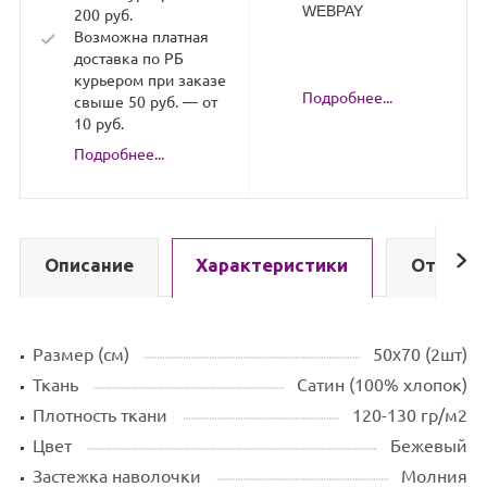
Плотность ткани
120-130 гр/м2
Цвет
Бежевый
Застежка наволочки
Молния
Особенности
Без декоративных
ушек
Рекомендуемый уход
Стирка 40°С
Упаковка
Пакет ПВХ
Страна изготовитель
Россия
Подписывайтесь
на новости и акции